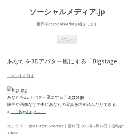
ソーシャルメディア.jp
世界中のsocialmediaを紹介します
コ
メニュー
ン
テ
ン
ツ
へ
あなたを3Dアバター風にする「Bigstage」
ス
キ
ッ
プ
コメントを残す
あなたを3Dアバター風にする「Bigstage」。
映画や画像などの中にあなたの写真を埋め込んだりできる。
»
. . : : Bigstage : : : . .
カテゴリー:
generator
,
oversea
| 投稿日:
2008年9月19日
|
投稿者:
admin