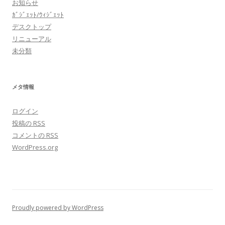
お知らせ
ｶﾞｼﾞｪｯﾄ/ｳｨｼﾞｪｯﾄ
デスクトップ
リニューアル
未分類
メタ情報
ログイン
投稿の
RSS
コメントの
RSS
WordPress.org
Proudly powered by WordPress