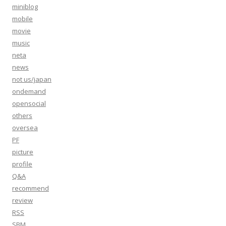
miniblog
mobile
movie
music
neta
news
not us/japan
ondemand
opensocial
others
oversea
PF
picture
profile
Q&A
recommend
review
RSS
SBM