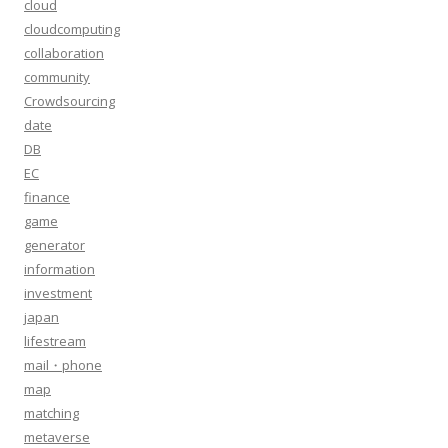
cloud
cloudcomputing
collaboration
community
Crowdsourcing
date
DB
EC
finance
game
generator
information
investment
japan
lifestream
mail・phone
map
matching
metaverse