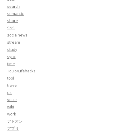
search
semantic
share
SNS
socialnews
stream
study
sync
time
ToDo/Lifehacks
tool
travel
us
voice
wiki
work
アドオン
アプリ