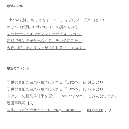
最近の投稿
iPhone以降、もっともイノベーティブなプロダクトは？！
デリバリ代行のDelivery.comを調べてみた
マッサージのオンデマンドサービス「Zeel」
定額でランチが食べられる「ランチ定期券」
今夜、暇な友人リストが送られる「ちょぷり」
最近のコメント
子供の名前の由来を絵本にできる「Ustory」
に
原田
より
子供の名前の由来を絵本にできる「Ustory」
に
ハル
より
タクシーの相乗り相手を探す「CabEasy.com」
に
みんなでタクシー
運営事務局
より
先生のレビューサイト「RateMyTeachers」
に
pligg.com
より