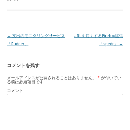
投
←
支出のモニタリングサービス
URLを短くするFirefox拡張
稿
「Rudder」
「spedr」
→
ナ
ビ
コメントを残す
ゲ
ー
メールアドレスが公開されることはありません。
*
が付いてい
る欄は必須項目です
シ
コメント
ョ
ン