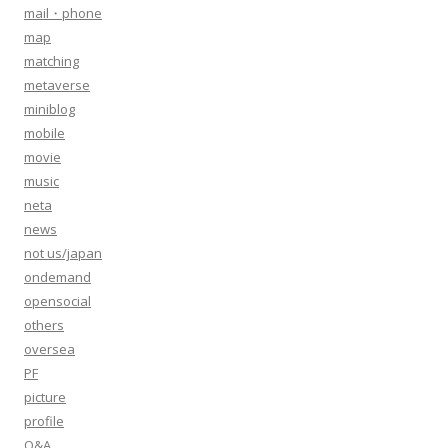
mail・phone
map
matching
metaverse
miniblog
mobile
movie
music
neta
news
not us/japan
ondemand
opensocial
others
oversea
PF
picture
profile
Q&A