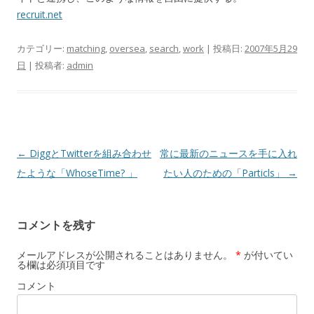
recruit.net
カテゴリー:
matching
,
oversea
,
search
,
work
| 投稿日:
2007年5月29
日
|
投稿者:
admin
投
←
DiggとTwitterを組み合わせ
常に最新のニュースを手に入れ
稿
たような「WhoseTime? 」
たい人のための「Particls」
→
ナ
ビ
コメントを残す
ゲ
ー
メールアドレスが公開されることはありません。
*
が付いてい
る欄は必須項目です
シ
コメント
ョ
ン