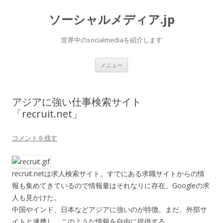
ソーシャルメディア.jp
世界中のsocialmediaを紹介します
コ
メニュー
ン
テ
ン
ツ
へ
アジアに強い仕事検索サイト
ス
キ
「recruit.net」
ッ
プ
コメントを残す
recruit.netは求人検索サイト。すでにある求職サイトからの情
報も集めてきているので情報量はそれなりに存在。Googleの求
人も見かけた。
中国やインド、日本などアジアに強いのが特徴。まだ、外部サ
イトと連携し、このような情報を自由に提供する。