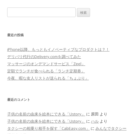
検
索
:
最近の投稿
iPhone以降、もっともイノベーティブなプロダクトは？！
デリバリ代行のDelivery.comを調べてみた
マッサージのオンデマンドサービス「Zeel」
定額でランチが食べられる「ランチ定期券」
今夜、暇な友人リストが送られる「ちょぷり」
最近のコメント
子供の名前の由来を絵本にできる「Ustory」
に
原田
より
子供の名前の由来を絵本にできる「Ustory」
に
ハル
より
タクシーの相乗り相手を探す「CabEasy.com」
に
みんなでタクシー