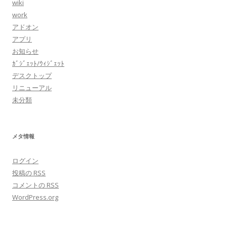
wiki
work
アドオン
アプリ
お知らせ
ｶﾞｼﾞｪｯﾄ/ｳｨｼﾞｪｯﾄ
デスクトップ
リニューアル
未分類
メタ情報
ログイン
投稿の
RSS
コメントの
RSS
WordPress.org