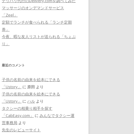
デリバリ代行のDelivery.comを調べてみた
マッサージのオンデマンドサービス
「Zeel」
定額でランチが食べられる「ランチ定期
券」
今夜、暇な友人リストが送られる「ちょぷ
り」
最近のコメント
子供の名前の由来を絵本にできる
「Ustory」
に
原田
より
子供の名前の由来を絵本にできる
「Ustory」
に
ハル
より
タクシーの相乗り相手を探す
「CabEasy.com」
に
みんなでタクシー運
営事務局
より
先生のレビューサイト