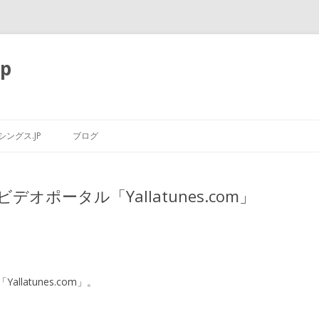
p
コ
ン
ングス.JP
ブログ
テ
ン
ツ
へ
ス
ポータル「Yallatunes.com」
キ
ッ
プ
latunes.com」。