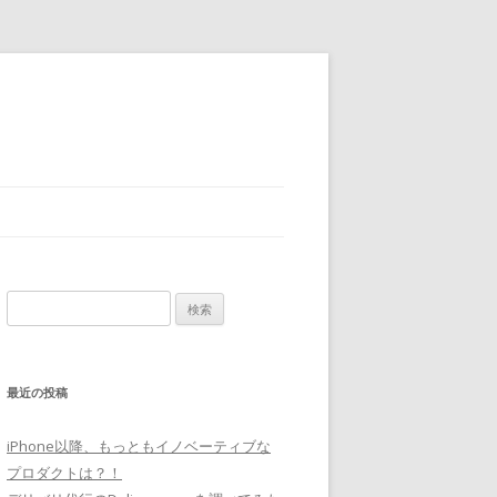
検
索
:
最近の投稿
iPhone以降、もっともイノベーティブな
プロダクトは？！