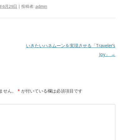
8年6月29日
|
投稿者:
admin
いきたいハネムーンを実現させる「Traveler’s
Joy」
→
ません。
*
が付いている欄は必須項目です