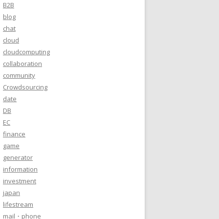
B2B
blog
chat
cloud
cloudcomputing
collaboration
community
Crowdsourcing
date
DB
EC
finance
game
generator
information
investment
japan
lifestream
mail・phone