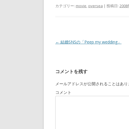
カテゴリー:
movie
,
oversea
| 投稿日:
200
投
←
結婚SNSの「Peep my wedding」
稿
ナ
ビ
コメントを残す
ゲ
ー
メールアドレスが公開されることはあり
シ
コメント
ョ
ン