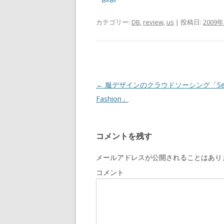
カテゴリー:
DB
,
review
,
us
| 投稿日:
2009
投
←
服デザインのクラウドソーシング「Sens
稿
Fashion」
ナ
ビ
コメントを残す
ゲ
ー
メールアドレスが公開されることはあり
シ
コメント
ョ
ン