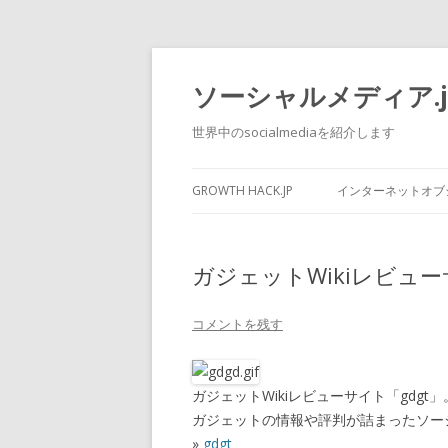
ソーシャルメディア.j
世界中のsocialmediaを紹介します
GROWTH HACK.JP
インターネットオブシ
ガジェットWikiレビュー
コメントを残す
ガジェットWikiレビューサイト「gdgt」
ガジェットの情報や評判が詰まったソーシャ
»
gdgt