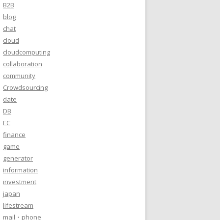
B2B
blog
chat
cloud
cloudcomputing
collaboration
community
Crowdsourcing
date
DB
EC
finance
game
generator
information
investment
japan
lifestream
mail・phone