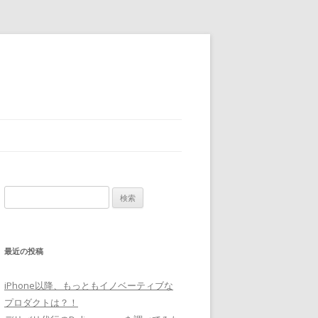
検
索
:
最近の投稿
iPhone以降、もっともイノベーティブな
プロダクトは？！