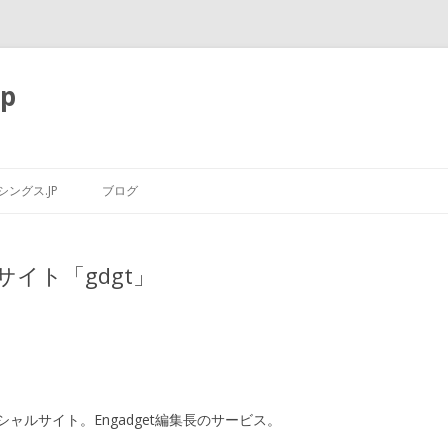
p
コ
ン
ングス.JP
ブログ
テ
ン
ツ
へ
ス
サイト「gdgt」
キ
ッ
プ
。
ルサイト。Engadget編集長のサービス。