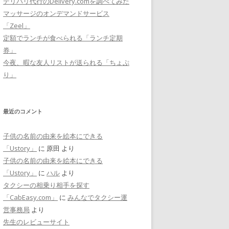
デリバリ代行のDelivery.comを調べてみた
マッサージのオンデマンドサービス
「Zeel」
定額でランチが食べられる「ランチ定期
券」
今夜、暇な友人リストが送られる「ちょぷ
り」
最近のコメント
子供の名前の由来を絵本にできる
「Ustory」
に
原田
より
子供の名前の由来を絵本にできる
「Ustory」
に
ハル
より
タクシーの相乗り相手を探す
「CabEasy.com」
に
みんなでタクシー運
営事務局
より
先生のレビューサイト