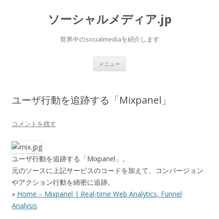
ソーシャルメディア.jp
世界中のsocialmediaを紹介します
コ
メニュー
ン
テ
ン
ツ
へ
ユーザ行動を追跡する「Mixpanel」
ス
キ
ッ
プ
コメントを残す
ユーザ行動を追跡する「Mixpanel」。
元のソースに上記サービスのコードを加えて、コンバージョン
やアクション行動を綿密に追跡。
»
Home – Mixpanel | Real-time Web Analytics, Funnel
Analysis