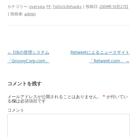
カテゴリー:
oversea
,
PF
,
ToDo/Lifehacks
| 投稿日:
2009年10月27日
|
投稿者:
admin
投
←
DBの管理システム
Retweetによるニュースサイト
稿
「GroovyCorp.com」
「Retweet.com」
→
ナ
ビ
コメントを残す
ゲ
ー
メールアドレスが公開されることはありません。
*
が付いてい
る欄は必須項目です
シ
コメント
ョ
ン