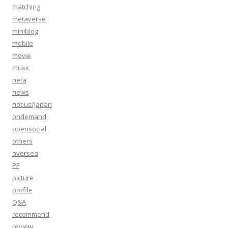
matching
metaverse
miniblog
mobile
movie
music
neta
news
not us/japan
ondemand
opensocial
others
oversea
PF
picture
profile
Q&A
recommend
review