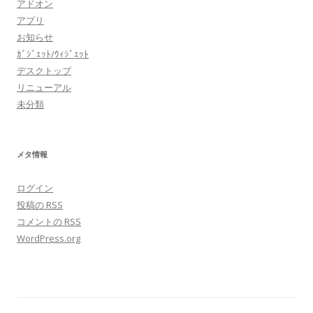
アドオン
アプリ
お知らせ
ｶﾞｼﾞｪｯﾄ/ｳｨｼﾞｪｯﾄ
デスクトップ
リニューアル
未分類
メタ情報
ログイン
投稿の
RSS
コメントの
RSS
WordPress.org