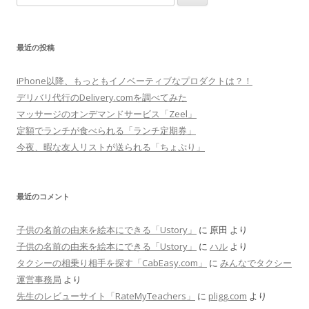
索
:
最近の投稿
iPhone以降、もっともイノベーティブなプロダクトは？！
デリバリ代行のDelivery.comを調べてみた
マッサージのオンデマンドサービス「Zeel」
定額でランチが食べられる「ランチ定期券」
今夜、暇な友人リストが送られる「ちょぷり」
最近のコメント
子供の名前の由来を絵本にできる「Ustory」
に
原田
より
子供の名前の由来を絵本にできる「Ustory」
に
ハル
より
タクシーの相乗り相手を探す「CabEasy.com」
に
みんなでタクシー
運営事務局
より
先生のレビューサイト「RateMyTeachers」
に
pligg.com
より