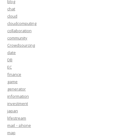
blog
chat
cloud
cloudcomputing
collaboration
community
Crowdsourcing
date
DB
EC
finance
game
generator
information
investment
japan
lifestream
mail・phone
map