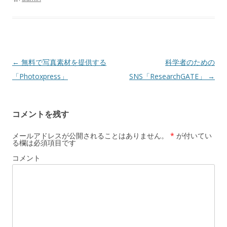
投
←
無料で写真素材を提供する
科学者のための
稿
「Photoxpress」
SNS「ResearchGATE」
→
ナ
ビ
コメントを残す
ゲ
ー
メールアドレスが公開されることはありません。
*
が付いてい
る欄は必須項目です
シ
コメント
ョ
ン