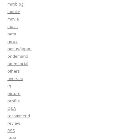
miniblog
mobile
movie
music
neta
news
not us/japan
ondemand
opensocial
others
oversea
PF
picture
profile
Q&A
recommend
review
RSS
SBM