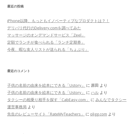
最近の投稿
iPhone以降、もっともイノベーティブなプロダクトは？！
デリバリ代行のDelivery.comを調べてみた
マッサージのオンデマンドサービス「Zeel」
定額でランチが食べられる「ランチ定期券」
今夜、暇な友人リストが送られる「ちょぷり」
最近のコメント
子供の名前の由来を絵本にできる「Ustory」
に
原田
より
子供の名前の由来を絵本にできる「Ustory」
に
ハル
より
タクシーの相乗り相手を探す「CabEasy.com」
に
みんなでタクシー
運営事務局
より
先生のレビューサイト「RateMyTeachers」
に
pligg.com
より