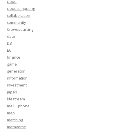
cloud
cloudcomputing
collaboration
community
Crowdsourcing
date
DB
EC
finance
game
generator
information
investment
japan
lifestream
mail・phone
map
matching
metaverse