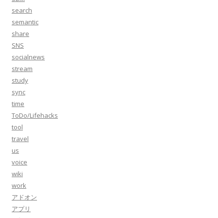
search
semantic
share
SNS
socialnews
stream
study
sync
time
ToDo/Lifehacks
tool
travel
us
voice
wiki
work
アドオン
アプリ