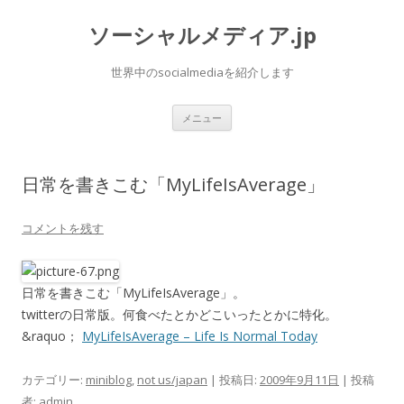
ソーシャルメディア.jp
世界中のsocialmediaを紹介します
コ
メニュー
ン
テ
ン
ツ
へ
日常を書きこむ「MyLifeIsAverage」
ス
キ
ッ
プ
コメントを残す
日常を書きこむ「MyLifeIsAverage」。
twitterの日常版。何食べたとかどこいったとかに特化。
&raquo；
MyLifeIsAverage – Life Is Normal Today
カテゴリー:
miniblog
,
not us/japan
| 投稿日:
2009年9月11日
|
投稿
者:
admin