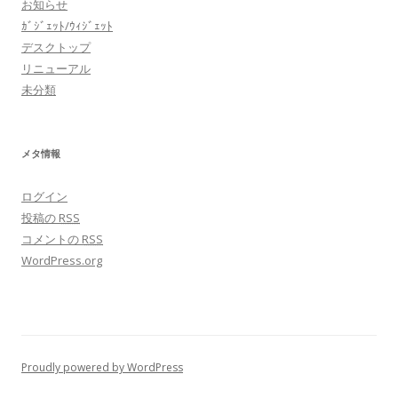
お知らせ
ｶﾞｼﾞｪｯﾄ/ｳｨｼﾞｪｯﾄ
デスクトップ
リニューアル
未分類
メタ情報
ログイン
投稿の
RSS
コメントの
RSS
WordPress.org
Proudly powered by WordPress