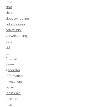
blog
chat
cloud
cloudcomputing
collaboration
community
Crowdsourcing
date
DB
EC
finance
game
generator
information
investment
japan
lifestream
mail・phone
map