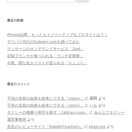
索
:
最近の投稿
iPhone以降、もっともイノベーティブなプロダクトは？！
デリバリ代行のDelivery.comを調べてみた
マッサージのオンデマンドサービス「Zeel」
定額でランチが食べられる「ランチ定期券」
今夜、暇な友人リストが送られる「ちょぷり」
最近のコメント
子供の名前の由来を絵本にできる「Ustory」
に
原田
より
子供の名前の由来を絵本にできる「Ustory」
に
ハル
より
タクシーの相乗り相手を探す「CabEasy.com」
に
みんなでタクシー
運営事務局
より
先生のレビューサイト「RateMyTeachers」
に
pligg.com
より