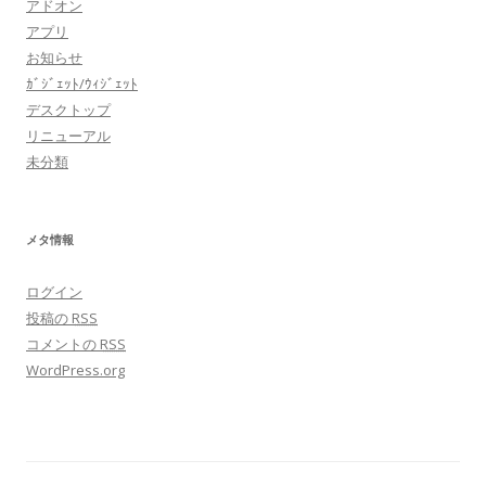
アドオン
アプリ
お知らせ
ｶﾞｼﾞｪｯﾄ/ｳｨｼﾞｪｯﾄ
デスクトップ
リニューアル
未分類
メタ情報
ログイン
投稿の
RSS
コメントの
RSS
WordPress.org