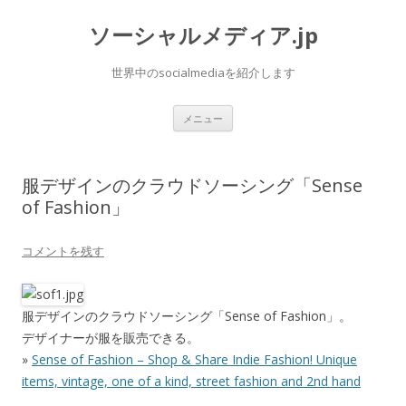
ソーシャルメディア.jp
世界中のsocialmediaを紹介します
コ
メニュー
ン
テ
ン
ツ
へ
服デザインのクラウドソーシング「Sense
ス
キ
of Fashion」
ッ
プ
コメントを残す
服デザインのクラウドソーシング「Sense of Fashion」。
デザイナーが服を販売できる。
»
Sense of Fashion – Shop & Share Indie Fashion! Unique
items, vintage, one of a kind, street fashion and 2nd hand