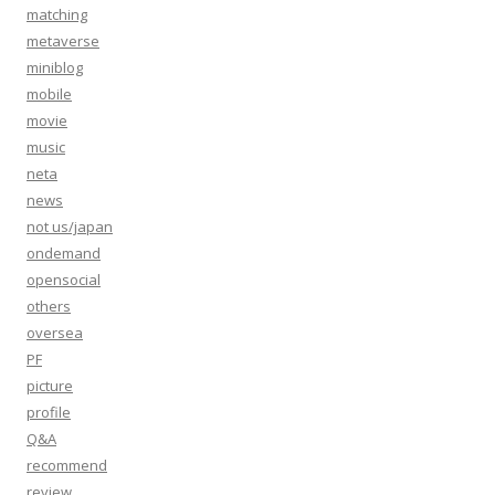
matching
metaverse
miniblog
mobile
movie
music
neta
news
not us/japan
ondemand
opensocial
others
oversea
PF
picture
profile
Q&A
recommend
review