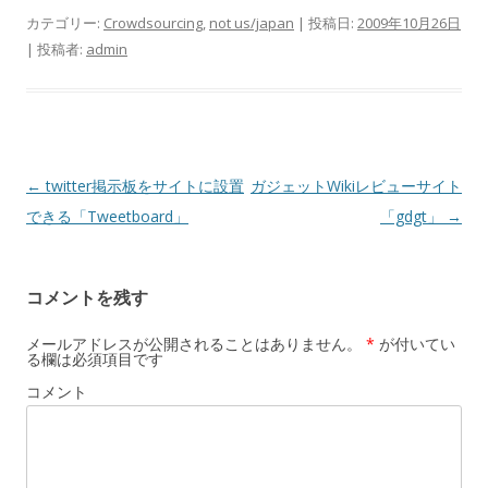
カテゴリー:
Crowdsourcing
,
not us/japan
| 投稿日:
2009年10月26日
|
投稿者:
admin
投
←
twitter掲示板をサイトに設置
ガジェットWikiレビューサイト
稿
できる「Tweetboard」
「gdgt」
→
ナ
ビ
コメントを残す
ゲ
ー
メールアドレスが公開されることはありません。
*
が付いてい
る欄は必須項目です
シ
コメント
ョ
ン