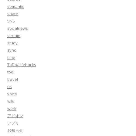
semantic
share
SNS
socialnews
stream
study
sync
time
ToDo/Lifehacks
tool
travel
us
voice
wiki
work
アドオン
アプリ
お知らせ