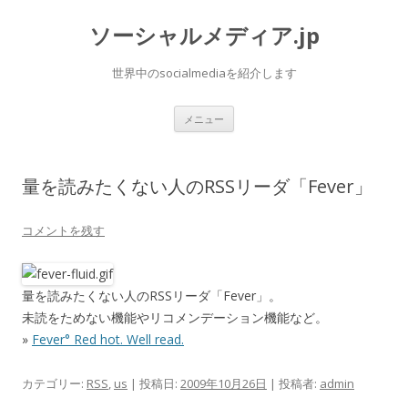
ソーシャルメディア.jp
世界中のsocialmediaを紹介します
コ
メニュー
ン
テ
ン
ツ
へ
量を読みたくない人のRSSリーダ「Fever」
ス
キ
ッ
プ
コメントを残す
量を読みたくない人のRSSリーダ「Fever」。
未読をためない機能やリコメンデーション機能など。
»
Fever° Red hot. Well read.
カテゴリー:
RSS
,
us
| 投稿日:
2009年10月26日
|
投稿者:
admin