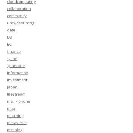
cloudcomputing
collaboration
community
Crowdsourcing
date
DB
EC
finance
game
generator
information
investment
japan
lifestream
mail・phone
map
matching
metaverse
miniblog