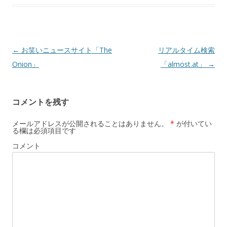
投
←
お笑いニュースサイト「The
リアルタイム検索
稿
Onion」
「almost.at」
→
ナ
ビ
コメントを残す
ゲ
ー
メールアドレスが公開されることはありません。
*
が付いてい
る欄は必須項目です
シ
コメント
ョ
ン