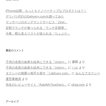
iPhone以降、もっともイノベーティブなプロダクトは？！
デリバリ代行のDelivery.comを調べてみた
マッサージのオンデマンドサービス「Zeel」
定額でランチが食べられる「ランチ定期券」
今夜、暇な友人リストが送られる「ちょぷり」
最近のコメント
子供の名前の由来を絵本にできる「Ustory」
に
原田
より
子供の名前の由来を絵本にできる「Ustory」
に
ハル
より
タクシーの相乗り相手を探す「CabEasy.com」
に
みんなでタクシー
運営事務局
より
先生のレビューサイト「RateMyTeachers」
に
pligg.com
より
アーカイブ