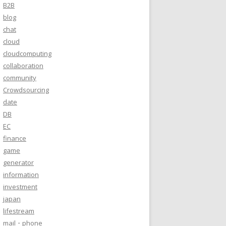
B2B
blog
chat
cloud
cloudcomputing
collaboration
community
Crowdsourcing
date
DB
EC
finance
game
generator
information
investment
japan
lifestream
mail・phone