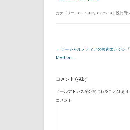
カテゴリー:
community
,
oversea
| 投稿日:
投
←
ソーシャルメディアの検索エンジン「So
稿
Mention」
ナ
ビ
コメントを残す
ゲ
ー
メールアドレスが公開されることはあり
シ
コメント
ョ
ン