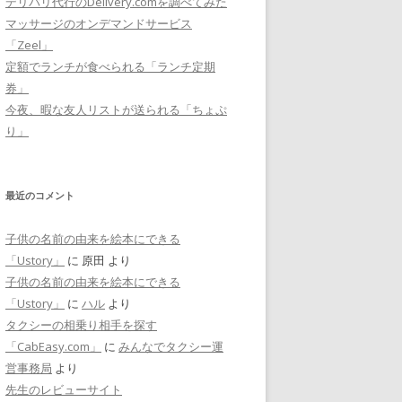
デリバリ代行のDelivery.comを調べてみた
マッサージのオンデマンドサービス
「Zeel」
定額でランチが食べられる「ランチ定期
券」
今夜、暇な友人リストが送られる「ちょぷ
り」
最近のコメント
子供の名前の由来を絵本にできる
「Ustory」
に
原田
より
子供の名前の由来を絵本にできる
「Ustory」
に
ハル
より
タクシーの相乗り相手を探す
「CabEasy.com」
に
みんなでタクシー運
営事務局
より
先生のレビューサイト