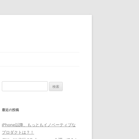
検
索
:
最近の投稿
iPhone以降、もっともイノベーティブな
プロダクトは？！