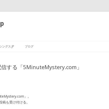
p
コ
ン
ングス.JP
ブログ
テ
ン
ツ
へ
ス
「5MinuteMystery.com」
キ
ッ
プ
ystery.com」。
投稿も受け付ける。