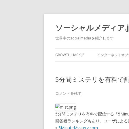
ソーシャルメディア.j
世界中のsocialmediaを紹介します
GROWTH HACK.JP
インターネットオブシ
5分間ミステリを有料で配信する
コメントを残す
5分間ミステリを有料で配信する「5MinuteM
回答者ランキングもあり。ユーザによる
»
5MinuteMystery.com