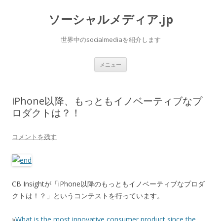
ソーシャルメディア.jp
世界中のsocialmediaを紹介します
コ
メニュー
ン
テ
ン
ツ
へ
iPhone以降、もっともイノベーティブなプ
ス
キ
ロダクトは？！
ッ
プ
コメントを残す
CB Insightが「iPhone以降のもっともイノベーティブなプロダ
クトは！？」というコンテストを行っています。
»
What is the most innovative consumer product since the