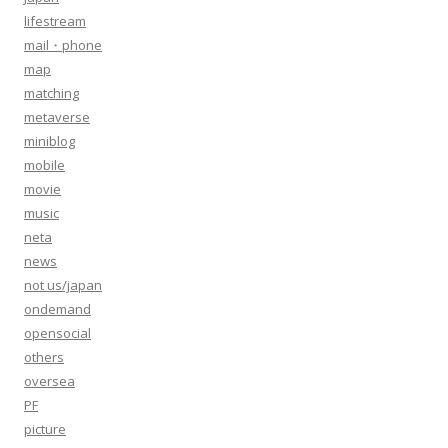
lifestream
mail・phone
map
matching
metaverse
miniblog
mobile
movie
music
neta
news
not us/japan
ondemand
opensocial
others
oversea
PF
picture