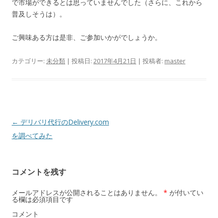
で市場ができるとは思っていませんでした（さらに、これから
普及しそうは）。
ご興味ある方は是非、ご参加いかがでしょうか。
カテゴリー:
未分類
| 投稿日:
2017年4月21日
|
投稿者:
master
投
←
デリバリ代行のDelivery.com
稿
を調べてみた
ナ
ビ
コメントを残す
ゲ
ー
メールアドレスが公開されることはありません。
*
が付いてい
る欄は必須項目です
シ
コメント
ョ