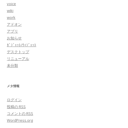
voice
wiki
work
アドオン
アプリ
お知らせ
ｶﾞｼﾞｪｯﾄ/ｳｨｼﾞｪｯﾄ
デスクトップ
リニューアル
未分類
メタ情報
ログイン
投稿の
RSS
コメントの
RSS
WordPress.org