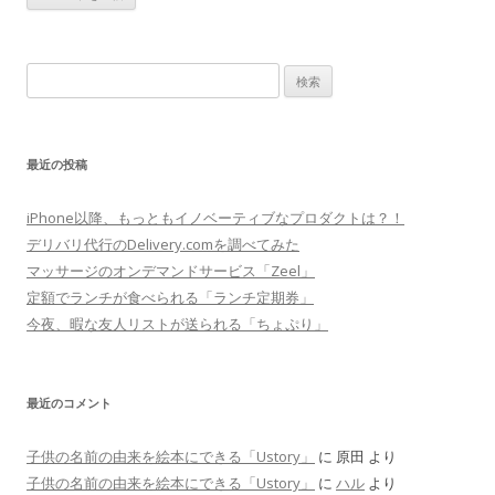
検
索
:
最近の投稿
iPhone以降、もっともイノベーティブなプロダクトは？！
デリバリ代行のDelivery.comを調べてみた
マッサージのオンデマンドサービス「Zeel」
定額でランチが食べられる「ランチ定期券」
今夜、暇な友人リストが送られる「ちょぷり」
最近のコメント
子供の名前の由来を絵本にできる「Ustory」
に
原田
より
子供の名前の由来を絵本にできる「Ustory」
に
ハル
より